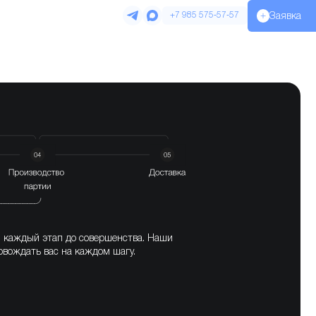
+7 985 575‑57‑57
Заявка
и каждый этап до совершенства. Наши
овождать вас на каждом шагу.