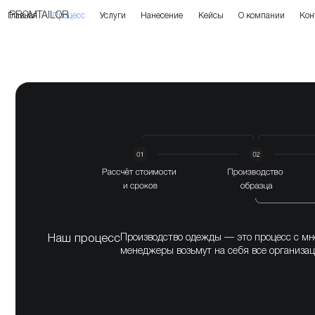
PROMTAILOR
Главная
Процесс
Услуги
Нанесение
Кейсы
О компании
Кон
Наш процесс
Производство одежды — это процесс с мн
менеджеры возьмут на себя все организа