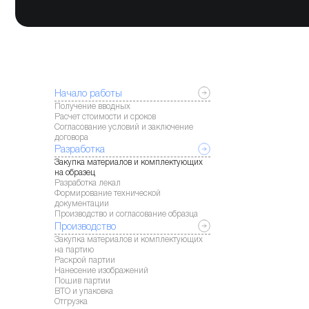
Начало работы
Получение вводных
Расчет стоимости и сроков
Согласование условий и заключение
договора
Разработка
Закупка материалов и комплектующих
на образец
Разработка лекал
Формирование технической
документации
Производство и согласование образца
Производство
Закупка материалов и комплектующих
на партию
Раскрой партии
Нанесение изображений
Пошив партии
ВТО и упаковка
Отгрузка