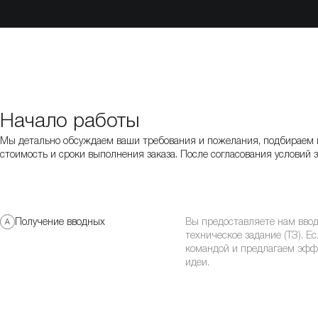
Начало работы
Мы детально обсуждаем ваши требования и пожелания, подбираем 
стоимость и сроки выполнения заказа. После согласования условий 
Вы предоставляете нам вво
Получение вводных
A
техническое задание (ТЗ). Ес
командой и предлагаем эфф
идеи.