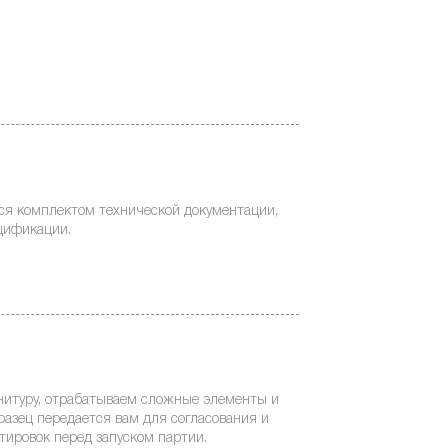
ся комплектом технической документации,
цификации.
нитуру, отрабатываем сложные элементы и
разец передается вам для согласования и
ировок перед запуском партии.